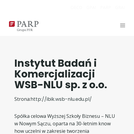
Przejdź
OECD
GPAI
PARP
GRAI
do
treści
Instytut Badań i
Komercjalizacji
WSB-NLU sp. z o.o.
Strona:
http://ibik.wsb-nlu.edu.pl/
Spółka celowa Wyższej Szkoły Biznesu – NLU
w Nowym Sączu, oparta na 30-letnim know
how uczelni w zakresie tworzenia