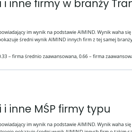
ji i inne firmy w branży Tr
powiadający im wynik na podstawie AIMIND. Wynik waha się 
kazuje średni wynik AIMIND innych firm z tej samej branży
0.33 – firma średnio zaawansowana, 0.66 – firma zaawanso
i i inne MŚP firmy typu
powiadający im wynik na podstawie AIMIND. Wynik waha się 
ronie pokazuje średni wynik AIMIND innych firm o takim sam