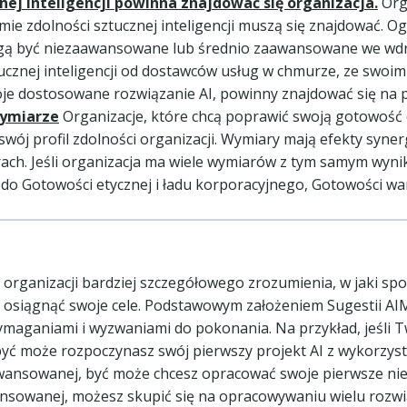
znej inteligencji powinna znajdować się organizacja.
Orga
 zdolności sztucznej inteligencji muszą się znajdować. Ogó
ą być niezaawansowane lub średnio zaawansowane we wdraż
 sztucznej inteligencji od dostawców usług w chmurze, ze swo
woje dostosowane rozwiązanie AI, powinny znajdować się n
wymiarze
Organizacje, które chcą poprawić swoją gotowość d
swój profil zdolności organizacji. Wymiary mają efekty syne
rach. Jeśli organizacja ma wiele wymiarów z tym samym wyn
do Gotowości etycznej i ładu korporacyjnego, Gotowości wa
organizacji bardziej szczegółowego zrozumienia, w jaki sp
osiągnąć swoje cele. Podstawowym założeniem Sugestii AIMI
ymaganiami i wyzwaniami do pokonania. Na przykład, jeśli T
 może rozpoczynasz swój pierwszy projekt AI z wykorzysta
ansowanej, być może chcesz opracować swoje pierwsze niest
sowanej, możesz skupić się na opracowywaniu wielu rozwią