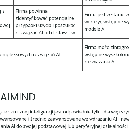
ę z
Firma powinna
Firma jest w stanie 
zidentyfikować potencjalne
wdrożyć wstępnie w
sowej
przypadki użycia i poszukać
modele AI
rozwiązań AI od dostawców
Firma może zintegr
kompleksowych rozwiązań AI
wstępnie wyszkolone
rozwiązania AI
 AIMIND
e sztucznej inteligencji jest odpowiednie tylko dla większyc
aawansowane i średnio zaawansowane we wdrażaniu AI , nawet
nia AI do swojej podstawowej lub peryferyjnej działalności