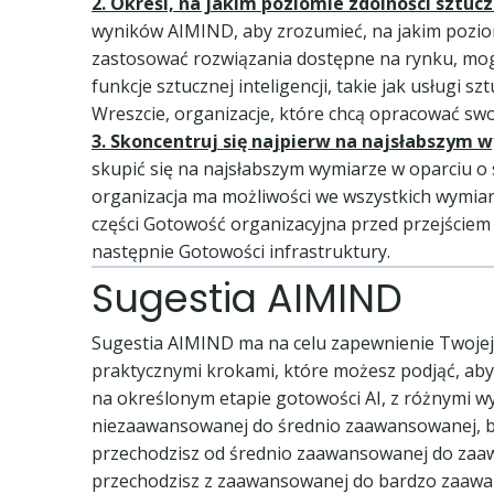
2. Określ, na jakim poziomie zdolności sztuc
wyników AIMIND, aby zrozumieć, na jakim poziomie
zastosować rozwiązania dostępne na rynku, mog
funkcje sztucznej inteligencji, takie jak usługi
Wreszcie, organizacje, które chcą opracować s
3. Skoncentruj się najpierw na najsłabszym 
skupić się na najsłabszym wymiarze w oparciu o 
organizacja ma możliwości we wszystkich wymia
części Gotowość organizacyjna przed przejściem 
następnie Gotowości infrastruktury.
Sugestia AIMIND
Sugestia AIMIND ma na celu zapewnienie Twojej 
praktycznymi krokami, które możesz podjąć, aby 
na określonym etapie gotowości AI, z różnymi w
niezaawansowanej do średnio zaawansowanej, być
przechodzisz od średnio zaawansowanej do zaaw
przechodzisz z zaawansowanej do bardzo zaawan