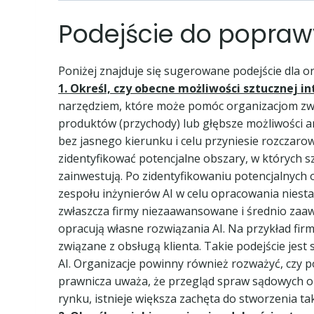
Podejście do popraw
Poniżej znajduje się sugerowane podejście dla o
1. Określ, czy obecne możliwości sztucznej in
narzędziem, które może pomóc organizacjom zwi
produktów (przychody) lub głębsze możliwości anal
bez jasnego kierunku i celu przyniesie rozczaro
zidentyfikować potencjalne obszary, w których s
zainwestują. Po zidentyfikowaniu potencjalnych
zespołu inżynierów AI w celu opracowania nies
zwłaszcza firmy niezaawansowane i średnio zaa
opracują własne rozwiązania AI. Na przykład fir
związane z obsługą klienta. Takie podejście jest 
AI. Organizacje powinny również rozważyć, czy po
prawnicza uważa, że przegląd spraw sądowych op
rynku, istnieje większa zachęta do stworzenia t