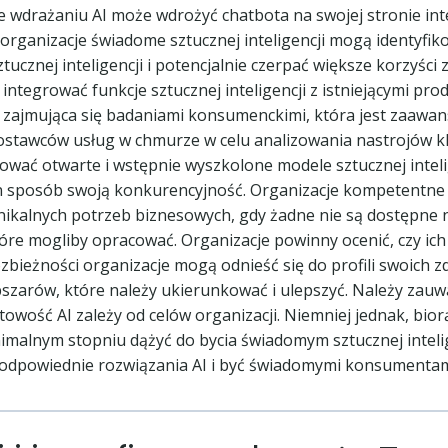
wdrażaniu AI może wdrożyć chatbota na swojej stronie int
organizacje świadome sztucznej inteligencji mogą identyfik
ucznej inteligencji i potencjalnie czerpać większe korzyści z 
integrować funkcje sztucznej inteligencji z istniejącymi pr
rma zajmująca się badaniami konsumenckimi, która jest zaa
ostawców usług w chmurze w celu analizowania nastrojów k
rować otwarte i wstępnie wyszkolone modele sztucznej inteli
 ten sposób swoją konkurencyjność. Organizacje kompetentne 
kalnych potrzeb biznesowych, gdy żadne nie są dostępne na
óre mogliby opracować. Organizacje powinny ocenić, czy ich 
ozbieżności organizacje mogą odnieść się do profili swoich 
arów, które należy ukierunkować i ulepszyć. Należy zauwa
owość AI zależy od celów organizacji. Niemniej jednak, bi
inimalnym stopniu dążyć do bycia świadomym sztucznej inteli
ć odpowiednie rozwiązania AI i być świadomymi konsumentami 