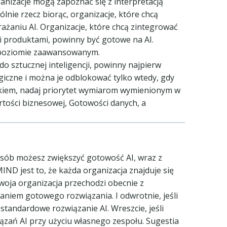
nizacje mogą zapoznać się z interpretacją
lnie rzecz biorąc, organizacje, które chcą
aniu AI. Organizacje, które chcą zintegrować
imi produktami, powinny być gotowe na AI.
a poziomie zaawansowanym.
o sztucznej inteligencji, powinny najpierw
rgiczne i można je odblokować tylko wtedy, gdy
ikiem, nadaj priorytet wymiarom wymienionym w
rtości biznesowej, Gotowości danych, a
osób możesz zwiększyć gotowość AI, wraz z
ND jest to, że każda organizacja znajduje się
woja organizacja przechodzi obecnie z
niem gotowego rozwiązania. I odwrotnie, jeśli
andardowe rozwiązanie AI. Wreszcie, jeśli
zań AI przy użyciu własnego zespołu. Sugestia