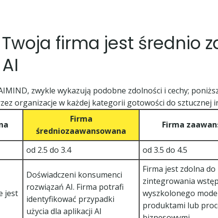
:
Twoja firma jest średni
 AI
 AIMIND, zwykle wykazują podobne zdolności i cechy; poniższa
rzez organizacje w każdej kategorii gotowości do sztucznej in
Firma
na
Firma zaawa
średniozaawansowana
od 2.5 do 3.4
od 3.5 do 4.5
Firma jest zdolna do
Doświadczeni konsumenci
zintegrowania wstę
rozwiązań AI.
Firma potrafi
e jest
wyszkolonego model
identyfikować przypadki
produktami lub pro
użycia dla aplikacji AI
biznesowymi