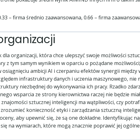
0.33 – firma średnio zaawansowana, 0.66 – firma zaawanso
organizacji
k dla organizacji, która chce ulepszyć swoje możliwości sztu
ry z tym samym wynikiem w oparciu o pożądane możliwości;
osiągnięciu ambicji AI i czerpaniu efektów synergii między 
względem infrastruktury danych i uczenia maszynowego, nie 
astruktury niezbędnej do wykonywania ich pracy. Rzadko zdar
silnego wsparcia ze strony kierownictwa raczej nie będzie 
znajomości sztucznej inteligencji ma wątpliwości, czy potra
 zrozumieć konieczność etyki i zarządzania sztuczną inteli
ceny, aby upewnić się, że są one dokładne. Identyfikując naj
się na wymiarach, które mogą znacznie poprawić jej ogólne m