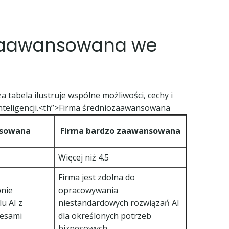
o zaawansowana we
 tabela ilustruje wspólne możliwości, cechy i
teligencji.<th”>
Firma średniozaawansowana
nsowana
Firma bardzo zaawansowana
Więcej niż 4.5
Firma jest zdolna do
pnie
opracowywania
u AI z
niestandardowych rozwiązań AI
cesami
dla określonych potrzeb
biznesowych