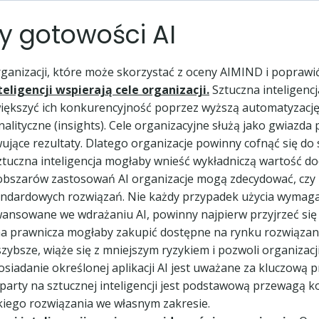
y gotowości AI
rganizacji, które może skorzystać z oceny AIMIND i poprawi
teligencji wspierają cele organizacji.
Sztuczna inteligencj
ększyć ich konkurencyjność poprzez wyższą automatyzację 
ityczne (insights). Cele organizacyjne służą jako gwiazda pó
wujące rezultaty. Dlatego organizacje powinny cofnąć się do
ztuczna inteligencja mogłaby wnieść wykładniczą wartość dod
 obszarów zastosowań AI organizacje mogą zdecydować, czy 
tandardowych rozwiązań. Nie każdy przypadek użycia wymaga
wansowane we wdrażaniu AI, powinny najpierw przyjrzeć si
ma prawnicza mogłaby zakupić dostępne na rynku rozwiązanie
szybsze, wiąże się z mniejszym ryzykiem i pozwoli organizacj
siadanie określonej aplikacji AI jest uważane za kluczową p
arty na sztucznej inteligencji jest podstawową przewagą k
akiego rozwiązania we własnym zakresie.