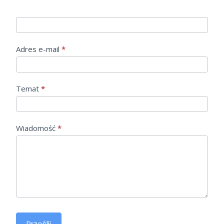
t
a
k
t
Adres e-mail
*
Temat
*
Wiadomość
*
Prześlij