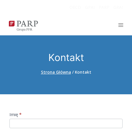
Przejdź
OECD
GPAI
PARP
GRAI
do
treści
Kontakt
Strona Główna
/
Kontakt
K
Imię
*
o
n