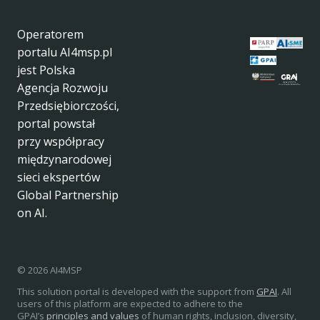
Operatorem
portalu AI4msp.pl
jest Polska
Agencja Rozwoju
Przedsiębiorczości,
portal powstał
przy współpracy
międzynarodowej
sieci ekspertów
Global Partnership
on AI.
© 2026 AI4MSP
This solution portal is developed with the support from
GPAI
. All
users of this platform are expected to adhere to the
GPAI’s
principles and values
of human rights, inclusion, diversity,