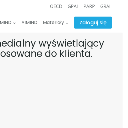
OECD
GPAI
PARP
GRAI
Zaloguj się
PMIND
AIMIND
Materiały
edialny wyświetlający
osowane do klienta.