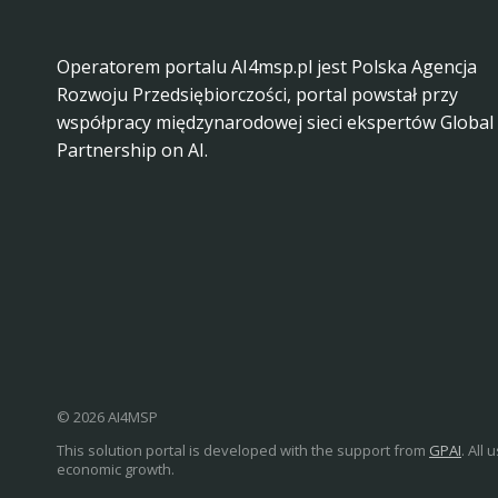
Operatorem portalu AI4msp.pl jest Polska Agencja
Rozwoju Przedsiębiorczości, portal powstał przy
współpracy międzynarodowej sieci ekspertów Global
Partnership on AI.
© 2026 AI4MSP
This solution portal is developed with the support from
GPAI
. All
economic growth.