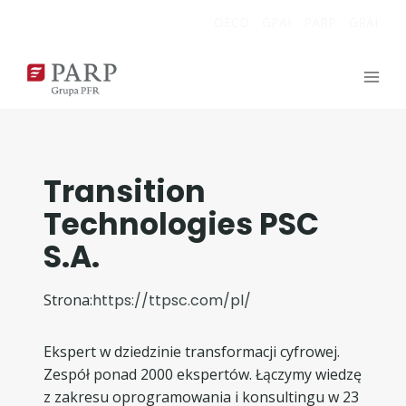
Przejdź
OECD
GPAI
PARP
GRAI
do
treści
Transition
Technologies PSC
S.A.
Strona:
https://ttpsc.com/pl/
Ekspert w dziedzinie transformacji cyfrowej.
Zespół ponad 2000 ekspertów. Łączymy wiedzę
z zakresu oprogramowania i konsultingu w 23