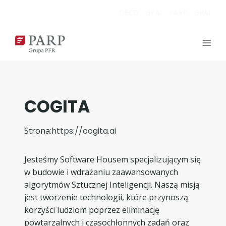
Przejdź
OECD
GPAI
PARP
GRAI
do
treści
COGITA
Strona:
https://cogita.ai
Jesteśmy Software Housem specjalizującym się
w budowie i wdrażaniu zaawansowanych
algorytmów Sztucznej Inteligencji. Naszą misją
jest tworzenie technologii, które przynoszą
korzyści ludziom poprzez eliminację
powtarzalnych i czasochłonnych zadań oraz