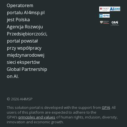
Operatorem
portalu AI4msp.pl
jest Polska
Agencja Rozwoju
Przedsiębiorczości,
portal powstał
przy współpracy
międzynarodowej
sieci ekspertów
Global Partnership
on AI.
© 2026 AI4MSP
This solution portal is developed with the support from
GPAI
. All
users of this platform are expected to adhere to the
GPAI’s
principles and values
of human rights, inclusion, diversity,
innovation and economic growth.