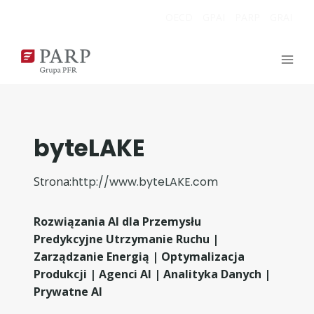
Przejdź
OECD
GPAI
PARP
GRAI
do
treści
byteLAKE
Strona:
http://www.byteLAKE.com
Rozwiązania AI dla Przemysłu
Predykcyjne Utrzymanie Ruchu |
Zarządzanie Energią | Optymalizacja
Produkcji | Agenci AI | Analityka Danych |
Prywatne AI