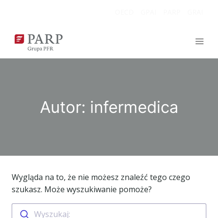
Przejdź
OECD
GPAI
PARP
GRAI
do
treści
Autor: infermedica
Wygląda na to, że nie możesz znaleźć tego czego
szukasz. Może wyszukiwanie pomoże?
Wyszukaj: